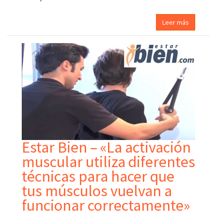
Leer más
Estar Bien – «La activación
muscular utiliza diferentes
técnicas para hacer que
tus músculos vuelvan a
funcionar correctamente»