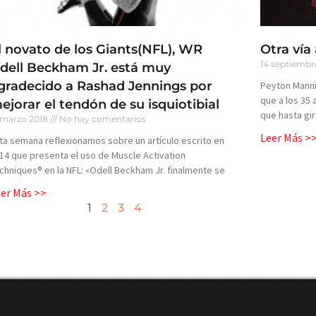
l novato de los Giants(NFL), WR
Otra vía 
14 septiembr
dell Beckham Jr. está muy
gradecido a Rashad Jennings por
Peyton Mannin
que a los 35 
ejorar el tendón de su isquiotibial
que hasta gir
 marzo 2018
No hay comentarios
Leer Más >
ta semana reflexionamos sobre un artículo escrito en
14 que presenta el uso de Muscle Activation
chniques® en la NFL: «Odell Beckham Jr. finalmente se
eer Más >>
1
2
3
4