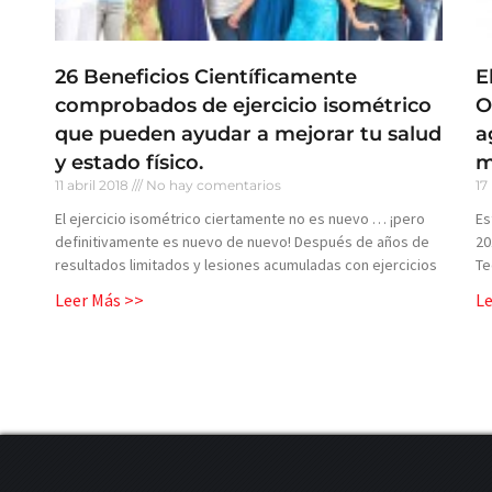
26 Beneficios Científicamente
E
comprobados de ejercicio isométrico
O
que pueden ayudar a mejorar tu salud
a
y estado físico.
m
11 abril 2018
No hay comentarios
17
El ejercicio isométrico ciertamente no es nuevo … ¡pero
Es
definitivamente es nuevo de nuevo! Después de años de
20
resultados limitados y lesiones acumuladas con ejercicios
Te
Leer Más >>
L