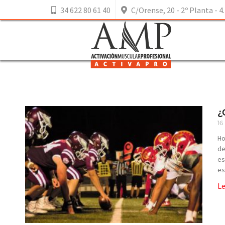
34 622 80 61 40
C/Orense, 20 - 2º Planta - 4.
¿
16
Ho
de
es
es
L