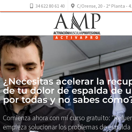
34 622 80 61 40
C/Orense, 20 - 2º Planta - 4.
¿Necesitas acelerar la recu
de tu dolor de espalda de 
por todas y no sabes cómo
Comienza ahora con mi curso gratuito: "Refuerz
empieza solucionar los problemas de espalda