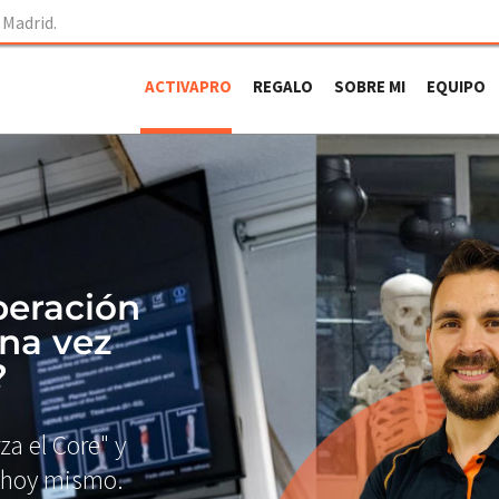
 Madrid.
ACTIVAPRO
REGALO
SOBRE MI
EQUIPO
peración
una vez
?
a el Core" y
 hoy mismo.