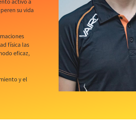
nto activo a
uperen su vida
rmaciones
d física las
modo eficaz,
miento y el