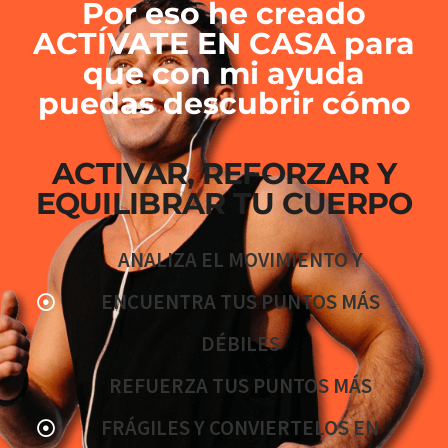
Por eso he creado
ACTÍVATE EN CASA para
que con mi ayuda
puedas descubrir cómo
ACTIVAR, REFORZAR Y
EQUILIBRAR TU CUERPO
ANALIZA EL MOVIMIENTO Y
ENCUENTRA TUS PUNTOS MÁS
DÉBILES
REFUERZA TUS PUNTOS MÁS
FRÁGILES Y CONVIERTELOS EN