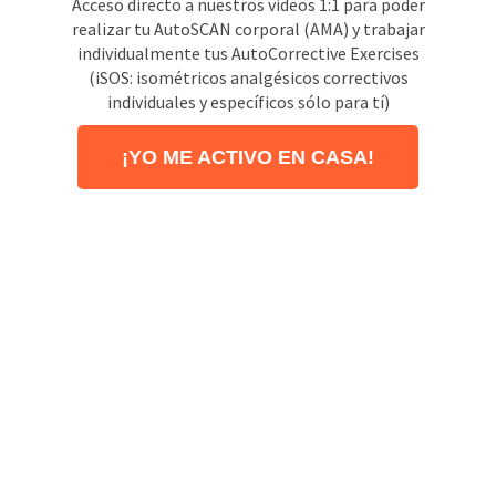
Acceso directo a nuestros videos 1:1 para poder
realizar tu AutoSCAN corporal (AMA) y trabajar
individualmente tus AutoCorrective Exercises
(iSOS: isométricos analgésicos correctivos
individuales y específicos sólo para tí)
¡YO ME ACTIVO EN CASA!
El valor total de estas
sesiones si las realizaras
presencialmente
conmigo en mi consulta
en Madrid es de más de