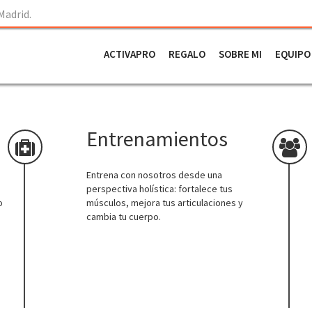
Madrid.
Skip
to
ACTIVAPRO
REGALO
SOBRE MI
EQUIPO
content
Entrenamientos
Entrena con nosotros desde una
perspectiva holística: fortalece tus
o
músculos, mejora tus articulaciones y
cambia tu cuerpo.