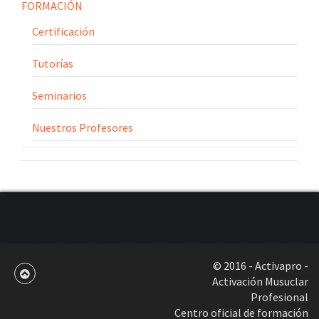
FORMACIÓN
Certificación
Tutorías
Seminarios
Nuestros Profesores
© 2016 - Activapro -
Activación Musuclar
Profesional
Centro oficial de formación