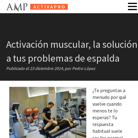
Activación muscular, la solución
a tus problemas de espalda
Publicado el 23 diciembre 2014, por Pedro López
¿Te preguntas a
menudo por qué
vuelve cuando
menos te lo
esperas? Tu
respuesta
habitual suele
ser “es normal